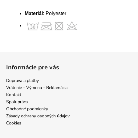
Materiál:
Polyester
Z
á
Informácie pre vás
p
ä
Doprava a platby
t
Vrátenie - Výmena - Reklamácia
i
Kontakt
e
Spolupráca
Obchodné podmienky
Zásady ochrany osobných údajov
Cookies