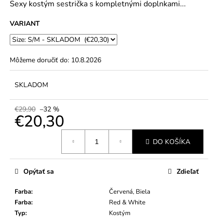
č
Sexy kostým sestrička
s kompletnými doplnkami...
5
a
hviezdičiek.
m
VARIANT
e
Môžeme doručiť do:
10.8.2026
SKLADOM
€29,90
–32 %
€20,30
Jednotková
DO KOŠÍKA
cena:
Opýtať sa
Zdieľať
Farba
:
Červená, Biela
Farba
:
Red & White
Typ
:
Kostým