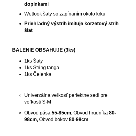
doplnkami
Wetlook šaty so zapínaním okolo krku
Priehľadný výstrih imituje korzetový strih
šiat
BALENIE OBSAHUJE (3ks)
1ks Šaty
1ks String tanga
1ks Čelenka
Univerzálna veľkosť perfektne sedí pre
veľkosti S-M
Obvod pása
55-85cm,
Obvod hrudníka
80-
98cm,
Obvod bokov
80-98cm