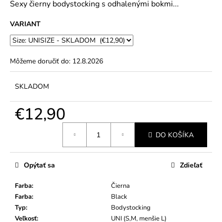
č
Sexy čierny bodystocking s odhalenými bokmi...
5
a
hviezdičiek.
m
VARIANT
e
Môžeme doručiť do:
12.8.2026
SKLADOM
€12,90
Jednotková
DO KOŠÍKA
cena:
Opýtať sa
Zdieľať
Farba
:
Čierna
Farba
:
Black
Typ
:
Bodystocking
Veľkosť
:
UNI (S,M, menšie L)