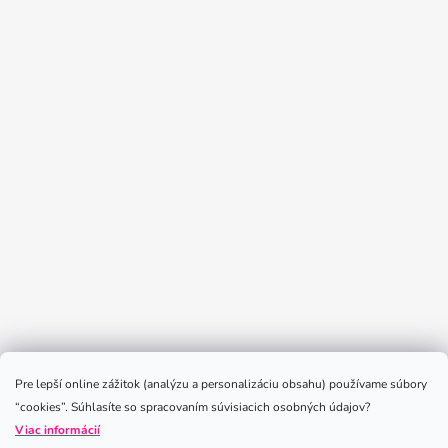
Sledovať na Instagrame
Pre lepší online zážitok (analýzu a personalizáciu obsahu) používame súbory
“cookies”. Súhlasíte so spracovaním súvisiacich osobných údajov?
Viac informácií