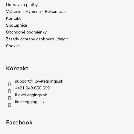
ä
Doprava a platby
t
Vrátenie - Výmena - Reklamácia
i
Kontakt
e
Spolupráca
Obchodné podmienky
Zásady ochrany osobných údajov
Cookies
Kontakt
support
@
iloveleggings.sk
+421 948 650 699
iLoveLeggings.sk
iloveleggings.sk
Facebook