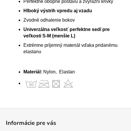
Perfektne obopne postavu a zvýrazní krivky
Hlboký výstrih vpredu aj vzadu
Zvodné odhalenie bokov
Univerzálna veľkosť perfektne sedí pre
veľkosti S-M (menšie L)
Extrémne príjemný materiál vďaka pridanému
elastanu
Materiál:
Nylon, Elastan
Z
á
Informácie pre vás
p