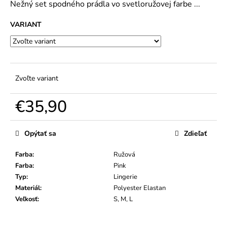
č
Nežný set spodného prádla vo svetloružovej farbe ...
5
a
hviezdičiek.
m
VARIANT
e
Zvoľte variant
€35,90
Jednotková
cena:
Opýtať sa
Zdieľať
Farba
:
Ružová
Farba
:
Pink
Typ
:
Lingerie
Materiál
:
Polyester Elastan
Veľkosť
:
S, M, L