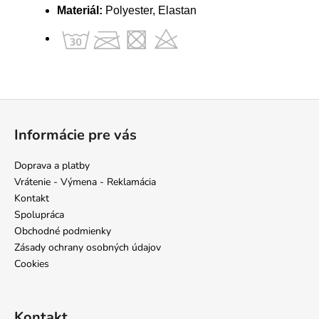
Materiál:
Polyester, Elastan
Z
á
Informácie pre vás
p
ä
Doprava a platby
t
Vrátenie - Výmena - Reklamácia
i
Kontakt
e
Spolupráca
Obchodné podmienky
Zásady ochrany osobných údajov
Cookies
Kontakt