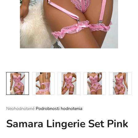
á
j
s
ť
?
HĽADAŤ
O
d
Priemerné
Neohodnotené
Podrobnosti hodnotenia
p
hodnotenie
o
Samara Lingerie Set Pink
produktu
r
je
ú
0,0
z