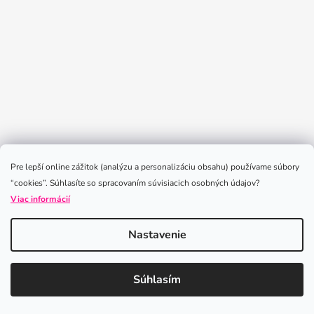
Sledovať na Instagrame
Pre lepší online zážitok (analýzu a personalizáciu obsahu) používame súbory
“cookies”. Súhlasíte so spracovaním súvisiacich osobných údajov?
Viac informácií
Nastavenie
Vytvoril Shoptet
Súhlasím
Copyright 2026
iLoveLeggings
. Všetky práva vyhradené.