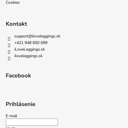
Cookies
á
j
s
Kontakt
ť
?
support
@
iloveleggings.sk
+421 948 650 699
iLoveLeggings.sk
iloveleggings.sk
HĽADAŤ
Facebook
O
d
p
Prihlásenie
o
r
E-mail
ú