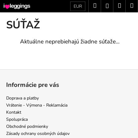
K
Prejsť
Hľadať
Náku
M
Prihláseni
EUR
na
o
obsah
Späť
Späť
košík
š
SÚŤAŽ
í
Č
k
o
Aktuálne neprebiehajú žiadne súťaže...
p
o
t
Z
r
á
e
Informácie pre vás
p
b
ä
u
Doprava a platby
t
j
Vrátenie - Výmena - Reklamácia
i
e
Kontakt
e
Spolupráca
t
Obchodné podmienky
e
Zásady ochrany osobných údajov
n