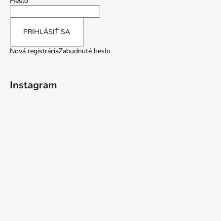
č
Heslo
a
m
PRIHLÁSIŤ SA
e
Nová registrácia
Zabudnuté heslo
Instagram