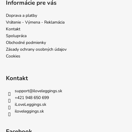
Informácie pre vás
p
ä
Doprava a platby
t
Vrátenie - Výmena - Reklamácia
i
Kontakt
e
Spolupráca
Obchodné podmienky
Zásady ochrany osobných údajov
Cookies
Kontakt
support
@
iloveleggings.sk
+421 948 650 699
iLoveLeggings.sk
iloveleggings.sk
Facebook