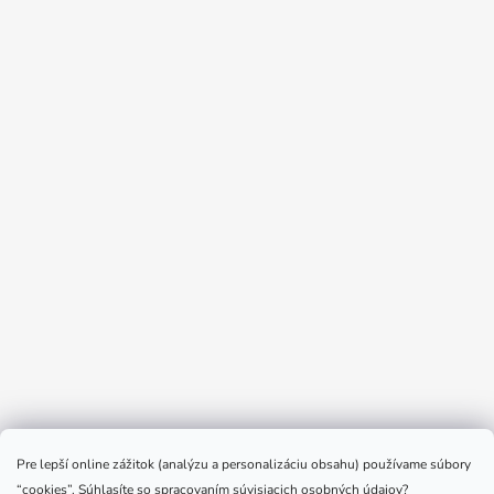
Sledovať na Instagrame
Pre lepší online zážitok (analýzu a personalizáciu obsahu) používame súbory
“cookies”. Súhlasíte so spracovaním súvisiacich osobných údajov?