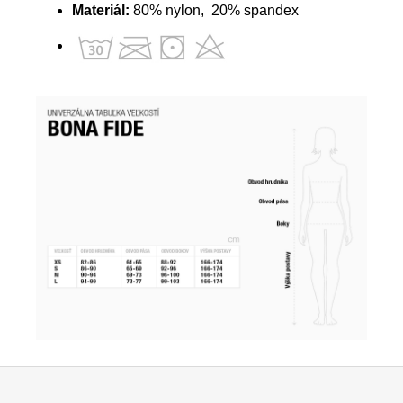
Materiál:
80% nylon, 20% spandex
Z
á