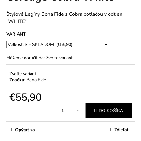
č
5
a
hviezdičiek.
m
Štýlové Legíny Bona Fide s Cobra potlačou v odtieni
e
"WHITE"
VARIANT
Môžeme doručiť do:
Zvoľte variant
Zvoľte variant
Značka:
Bona Fide
€55,90
Jednotková
DO KOŠÍKA
cena:
Opýtať sa
Zdieľať