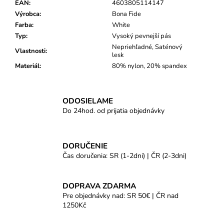
EAN
:
4603805114147
Výrobca
:
Bona Fide
Farba
:
White
Typ
:
Vysoký pevnejší pás
Nepriehľadné, Saténový
Vlastnosti
:
lesk
Materiál
:
80% nylon, 20% spandex
ODOSIELAME
Do 24hod. od prijatia objednávky
DORUČENIE
Čas doručenia: SR (1-2dni) | ČR (2-3dni)
DOPRAVA ZDARMA
Pre objednávky nad: SR 50€ | ČR nad
1250Kč