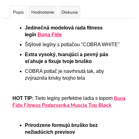
Popis
Hodnotenie
Diskusia
Jedinečná modelová rada fitness
legín
Bona Fide
Štýlové legíny s potlačou "COBRA WHITE"
Extra vysoký, tvarujúci a pevný pás
sťahuje a fixuje tvoje bruško
COBRA potlač je navrhnutá tak, aby
zvýraznila krivky tvojho tela
Bona
HOT TIP:
Tieto legíny perfektne ladia s topom
Fide Fitness Podprsenka Muscle Top Black
Prirodzene formujú bruško bez
nežiadúcich previsov