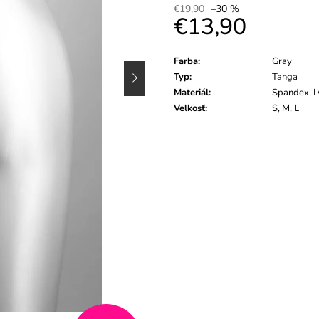
€19,90
–30 %
€13,90
Jednotková
cena:
Farba
:
Gray
Typ
:
Tanga
Materiál
:
Spandex, L
Veľkosť
:
S, M, L