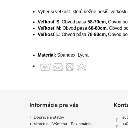
Vyber si veľkosť, ktorú bežne nosíš, veľkost
Veľkosť S
: Obvod pása
58-70cm,
Obvod bo
Veľkosť M:
Obvod pása
68-80cm,
Obvod b
Veľkosť L:
Obvod pása
78-90cm,
Obvod bo
Materiál:
Spandex, Lycra
Z
á
Informácie pre vás
Kont
p
ä
Doprava a platby
su
t
Vrátenie - Výmena - Reklamácia
+4