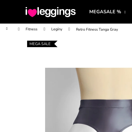
K
Prejsť
na
o
MEGASALE %
obsah
Späť
Späť
š
do
do
í
Domov
Fitness
Legíny
Retro Fitness Tanga Gray
obchodu
obchodu
k
MEGA SALE