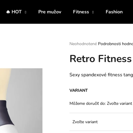
🔥 HOT
Pre mužov
Fitness
Fashion
Čo potrebujete nájsť?
Priemerné
Neohodnotené
Podrobnosti hodno
hodnotenie
Retro Fitnes
produktu
HĽADAŤ
je
0,0
z
Sexy spandexové fitness tang
5
Odporúčame
hviezdičiek.
VARIANT
Môžeme doručiť do:
Zvoľte variant
Zvoľte variant