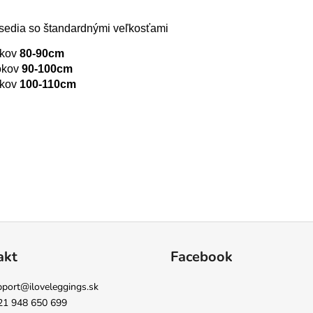
i sedia so štandardnými veľkosťami
kov
80-90cm
okov
90-100cm
kov
100-110cm
akt
Facebook
pport
@
iloveleggings.sk
21 948 650 699