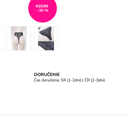
€19,90
–30 %
DORUČENIE
Čas doručenia: SR (1-2dni) | ČR (2-3dni)