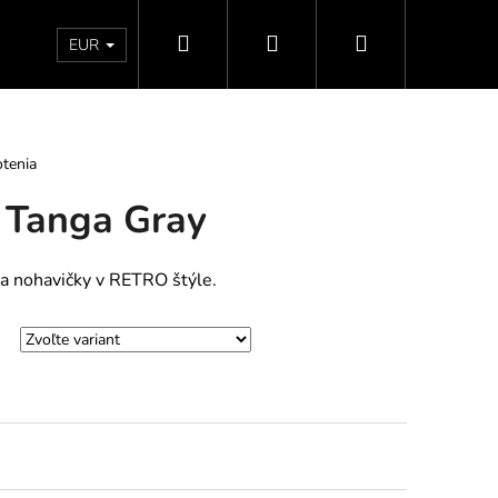
Hľadať
Prihlásenie
Nákupný
Doprava a platby
Vrátenie - Výmena - Reklamácia
EUR
košík
tenia
s Tanga Gray
a nohavičky v RETRO štýle.