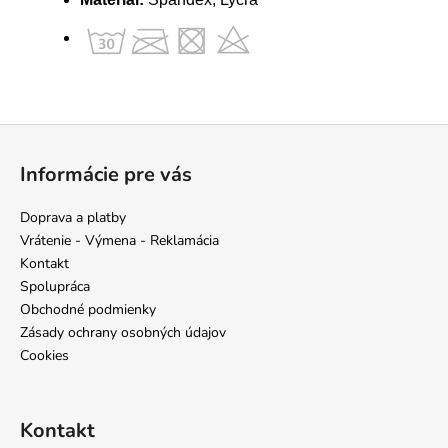
Z
á
Informácie pre vás
p
ä
Doprava a platby
t
Vrátenie - Výmena - Reklamácia
i
Kontakt
e
Spolupráca
Obchodné podmienky
Zásady ochrany osobných údajov
Cookies
Kontakt