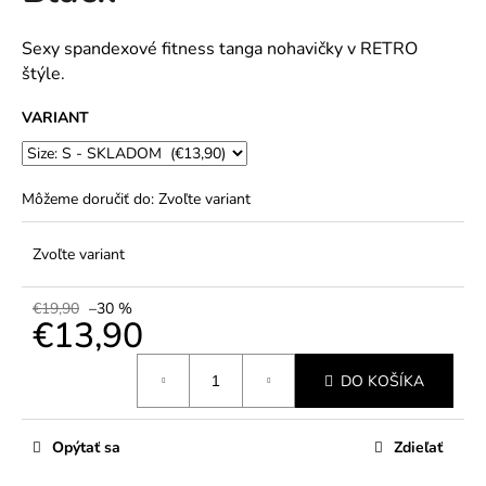
č
5
a
hviezdičiek.
m
Sexy spandexové fitness tanga nohavičky v RETRO
e
štýle.
VARIANT
Môžeme doručiť do:
Zvoľte variant
Zvoľte variant
€19,90
–30 %
€13,90
Jednotková
DO KOŠÍKA
cena:
Opýtať sa
Zdieľať