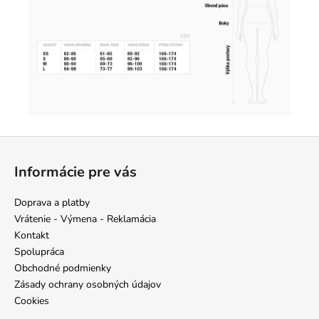
Z
á
Informácie pre vás
p
ä
Doprava a platby
t
Vrátenie - Výmena - Reklamácia
i
Kontakt
e
Spolupráca
Obchodné podmienky
Zásady ochrany osobných údajov
Cookies