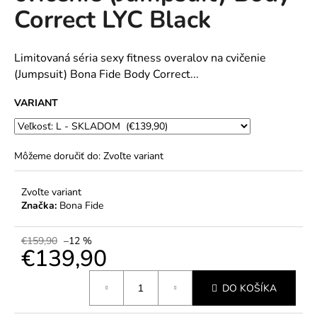
č
Correct LYC Black
5
a
hviezdičiek.
m
e
Limitovaná séria sexy fitness overalov na cvičenie
(Jumpsuit) Bona Fide Body Correct...
VARIANT
Môžeme doručiť do:
Zvoľte variant
Zvoľte variant
Značka:
Bona Fide
€159,90
–12 %
€139,90
Jednotková
DO KOŠÍKA
cena: