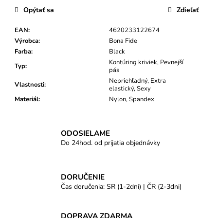
Opýtať sa
Zdieľať
EAN
:
4620233122674
Výrobca
:
Bona Fide
Farba
:
Black
Kontúring kriviek, Pevnejší
Typ
:
pás
Nepriehľadný, Extra
Vlastnosti
:
elastický, Sexy
Materiál
:
Nylon, Spandex
ODOSIELAME
Do 24hod. od prijatia objednávky
DORUČENIE
Čas doručenia: SR (1-2dni) | ČR (2-3dni)
DOPRAVA ZDARMA