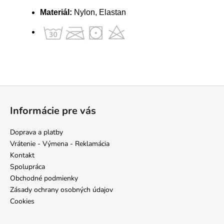
Materiál:
Nylon, Elastan
Z
á
Informácie pre vás
p
ä
Doprava a platby
t
Vrátenie - Výmena - Reklamácia
i
Kontakt
e
Spolupráca
Obchodné podmienky
Zásady ochrany osobných údajov
Cookies