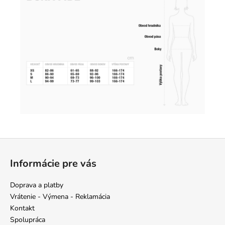
Z
á
Informácie pre vás
p
ä
Doprava a platby
t
Vrátenie - Výmena - Reklamácia
i
Kontakt
e
Spolupráca