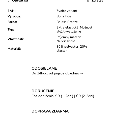
Opýtať sa
Zdieľať
EAN
:
Zvoľte variant
Výrobca
:
Bona Fide
Farba
:
Belasá Breeze
Extra elastická, Možnosť
Typ
:
vložiť vystuženie
Príjemný materiál,
Vlastnosti
:
Nepriesvitná
80% polyester, 20%
Materiál
:
elastan
ODOSIELAME
Do 24hod. od prijatia objednávky
DORUČENIE
Čas doručenia: SR (1-2dni) | ČR (2-3dni)
DOPRAVA ZDARMA