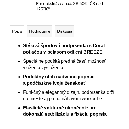
Pre objednávky nad: SR 50€ | ČR nad
1250Kč
Popis
Hodnotenie
Diskusia
Štýlová športová podprsenka s Coral
potlačou v belasom odtieni BREEZE
Špeciálne podšitá predná časť, možnosť
vloženia vystuženia
Perfektný strih nadvihne poprsie
a
podčiarkne tvoju ženskosť
Funkčný a elegantný dizajn, podprsenka drží
na mieste aj pri namáhavom workout-e
Elastické vnútorné ukončenie pre
dokonalú stabilizáciu a fixáciu poprsia