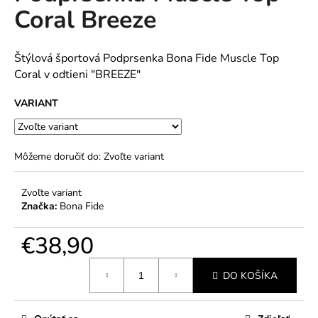
č
Coral Breeze
5
a
hviezdičiek.
m
e
Štýlová športová Podprsenka Bona Fide Muscle Top
Coral v odtieni "BREEZE"
VARIANT
Môžeme doručiť do:
Zvoľte variant
Zvoľte variant
Značka:
Bona Fide
€38,90
Jednotková
DO KOŠÍKA
cena: