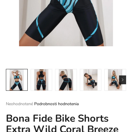
á
j
s
ť
?
HĽADAŤ
O
d
Priemerné
Neohodnotené
Podrobnosti hodnotenia
p
hodnotenie
o
Bona Fide Bike Shorts
produktu
r
je
ú
Extra Wild Coral Breeze
0,0
z