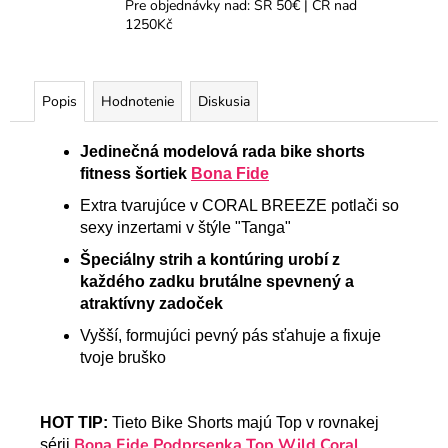
Pre objednávky nad: SR 50€ | ČR nad
1250Kč
Popis
Hodnotenie
Diskusia
Jedinečná modelová rada bike shorts
fitness šortiek
Bona Fide
Extra tvarujúce v CORAL BREEZE potlači so
sexy inzertami v štýle "Tanga"
Špeciálny strih a kontúring urobí z
každého zadku brutálne spevnený a
atraktívny zadoček
Vyšší, formujúci pevný pás sťahuje a fixuje
tvoje bruško
HOT TIP:
Tieto Bike Shorts majú Top v rovnakej
Bona Fide Podprsenka Top Wild Coral
sérii