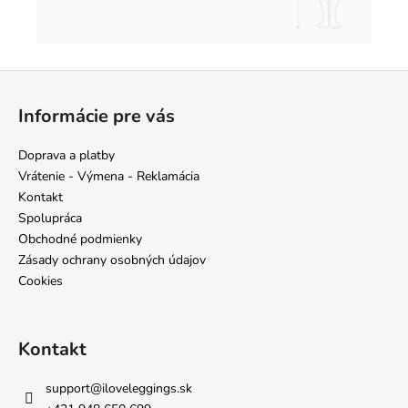
Z
á
Informácie pre vás
p
ä
Doprava a platby
t
Vrátenie - Výmena - Reklamácia
i
Kontakt
e
Spolupráca
Obchodné podmienky
Zásady ochrany osobných údajov
Cookies
Kontakt
support
@
iloveleggings.sk