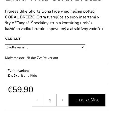
č
5
a
hviezdičiek.
m
Fitness Bike Shorts Bona Fide v jedinečnej potlači
e
CORAL BREEZE. Extra tvarujúce so sexy inzertami v
štýle "Tanga". Špeciálny strih a kontúring urobí z
každého zadku brutálne spevnený a atraktívny zadoček.
VARIANT
Môžeme doručiť do:
Zvoľte variant
Zvoľte variant
Značka:
Bona Fide
€59,90
Jednotková
DO KOŠÍKA
cena: