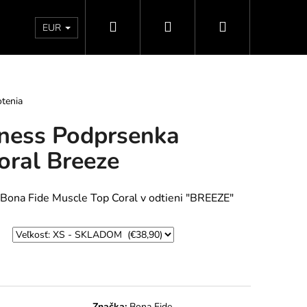
Hľadať
Prihlásenie
Nákupný
Doprava a platby
Vrátenie - Výmena - Reklamácia
EUR
košík
tenia
tness Podprsenka
oral Breeze
Bona Fide Muscle Top Coral v odtieni "BREEZE"
Značka:
Bona Fide