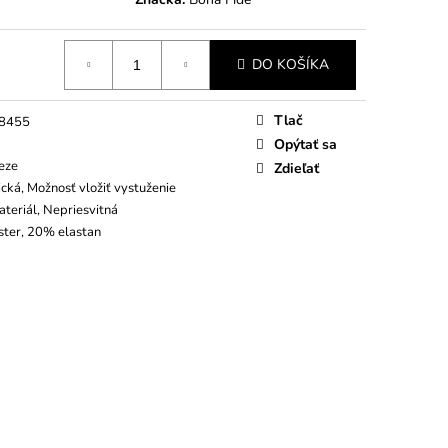
DO KOŠÍKA
Tlač
8455
Opýtať sa
eze
Zdieľať
ická, Možnosť vložiť vystuženie
teriál, Nepriesvitná
ter, 20% elastan