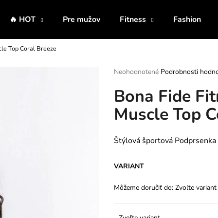
🔥 HOT
Pre mužov
Fitness
Fashion
cle Top Coral Breeze
Čo potrebujete nájsť?
Priemerné
Neohodnotené
Podrobnosti hodno
hodnotenie
Bona Fide Fi
produktu
HĽADAŤ
je
Muscle Top C
0,0
z
5
Odporúčame
hviezdičiek.
Štýlová športová Podprsenka 
VARIANT
Môžeme doručiť do:
Zvoľte variant
Zvoľte variant