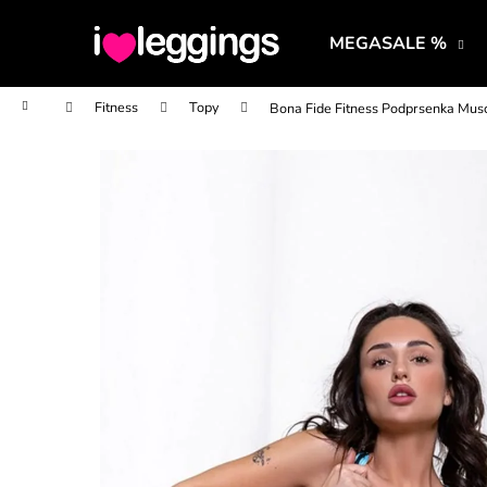
K
Prejsť
na
o
MEGASALE %
obsah
Späť
Späť
š
do
do
í
Domov
Fitness
Topy
Bona Fide Fitness Podprsenka Mus
obchodu
obchodu
k