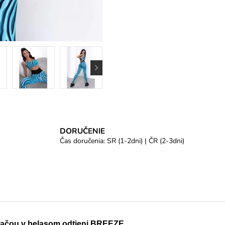
DORUČENIE
Čas doručenia: SR (1-2dni) | ČR (2-3dni)
tlačou v belasom odtieni BREEZE