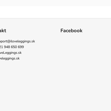
akt
Facebook
pport
@
iloveleggings.sk
21 948 650 699
veLeggings.sk
veleggings.sk