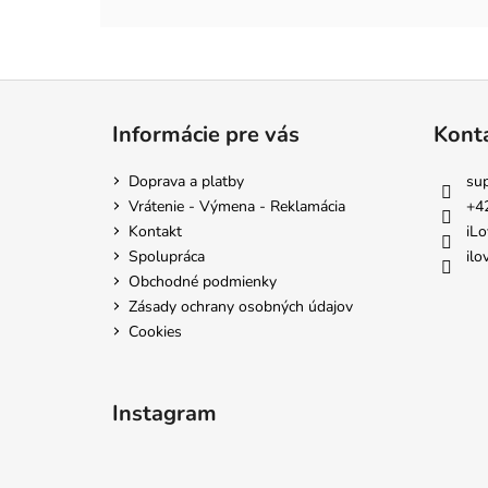
Z
á
Informácie pre vás
Kont
p
ä
Doprava a platby
su
t
Vrátenie - Výmena - Reklamácia
+4
i
Kontakt
iLo
e
Spolupráca
ilo
Obchodné podmienky
Zásady ochrany osobných údajov
Cookies
Instagram