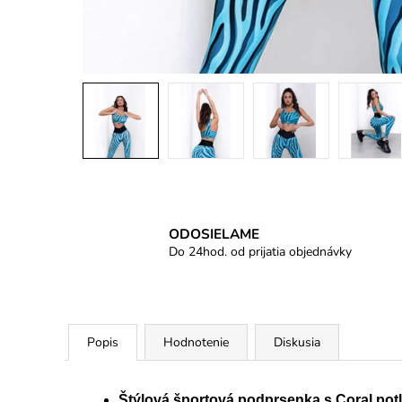
ODOSIELAME
Do 24hod. od prijatia objednávky
Popis
Hodnotenie
Diskusia
Štýlová športová podprsenka s Coral po