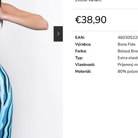
€38,90
Jednotková
cena:
EAN
:
46030522
Výrobca
:
Bona Fide
Farba
:
Belasá Bre
Typ
:
Extra elast
Vlastnosti
:
Príjemný ma
Materiál
:
80% polyes