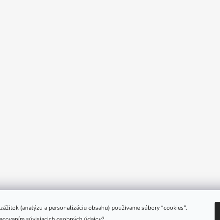
e zážitok (analýzu a personalizáciu obsahu) používame súbory “cookies”.
racovaním súvisiacich osobných údajov?