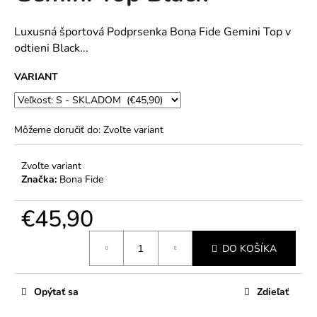
č
5
a
hviezdičiek.
m
Luxusná športová Podprsenka Bona Fide Gemini Top v
e
odtieni Black...
VARIANT
Môžeme doručiť do:
Zvoľte variant
Zvoľte variant
Značka:
Bona Fide
€45,90
Jednotková
DO KOŠÍKA
cena:
Opýtať sa
Zdieľať