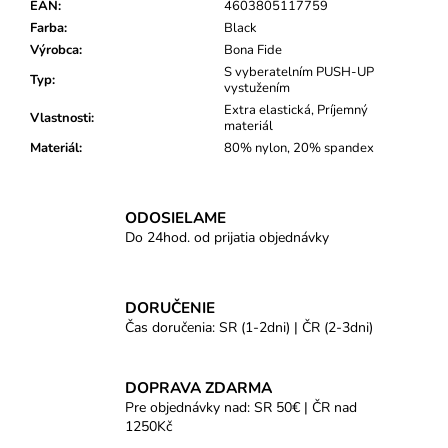
EAN
:
4603805117759
Farba
:
Black
Výrobca
:
Bona Fide
S vyberatelním PUSH-UP
Typ
:
vystužením
Extra elastická, Príjemný
Vlastnosti
:
materiál
Materiál
:
80% nylon, 20% spandex
ODOSIELAME
Do 24hod. od prijatia objednávky
DORUČENIE
Čas doručenia: SR (1-2dni) | ČR (2-3dni)
DOPRAVA ZDARMA
Pre objednávky nad: SR 50€ | ČR nad
1250Kč