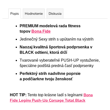
Popis
Hodnotenie
Diskusia
PREMIUM modelová rada fitness
topov
Bona Fide
Jedinečný Sexy strih s upútaním na výstrih
Naozaj kvalitná športová podprsenka v
BLACK odtieni, ktorá drží
Tvarované vyberateľné PUSH-UP vystuženie,
špeciálne podšitá predná časť podprsenky
Perfektný strih nadvihne poprsie
a
podčiarkne tvoju ženskosť
Bona
HOT TIP:
Tento top krásne ladí s legínami
Fide Legíny Push-Up Corsage Total Black