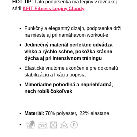
HOT TIP:
Táto podprsenka má legíny v rovnakej
KFIT Fitness Legíny Cloudy
sérii
Funkčný a elegantný dizajn, podprsenka drží
na mieste aj pri namáhavom workout-e
Jedinečný materiál perfektne odvádza
vlhko a rýchlo schne, pokožka krásne
dýcha aj pri intenzívnom tréningu
Elastické vnútorné ukončenie pre dokonalú
stabilizáciu a fixáciu poprsia
Mimoriadne pohodlná a nepriehľadná,
nech robíš čokoľvek
Materiál:
78% polyester, 22% elastane