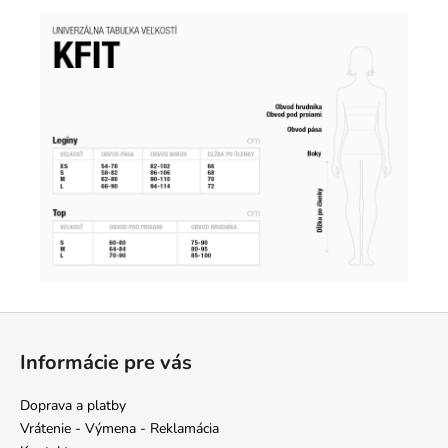
Z
á
Informácie pre vás
p
ä
Doprava a platby
t
Vrátenie - Výmena - Reklamácia