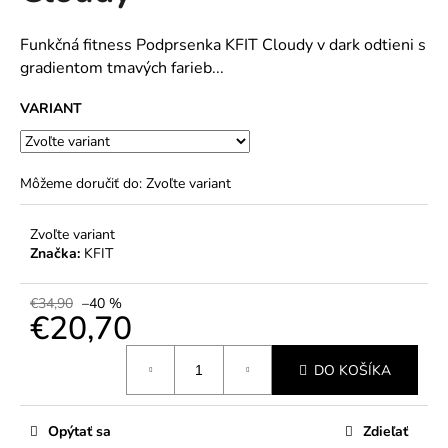
č
5
a
hviezdičiek.
m
Funkčná fitness Podprsenka KFIT Cloudy v
dark odtieni s
e
gradientom tmavých farieb...
VARIANT
Môžeme doručiť do:
Zvoľte variant
Zvoľte variant
Značka:
KFIT
€34,90
–40 %
€20,70
Jednotková
DO KOŠÍKA
cena:
Opýtať sa
Zdieľať