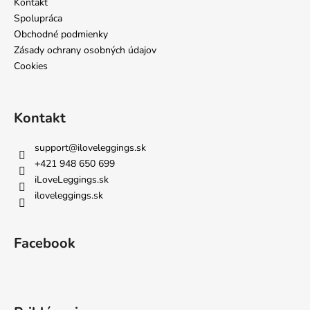
i
Kontakt
e
Spolupráca
Obchodné podmienky
Zásady ochrany osobných údajov
Cookies
Kontakt
support
@
iloveleggings.sk
+421 948 650 699
iLoveLeggings.sk
iloveleggings.sk
Facebook