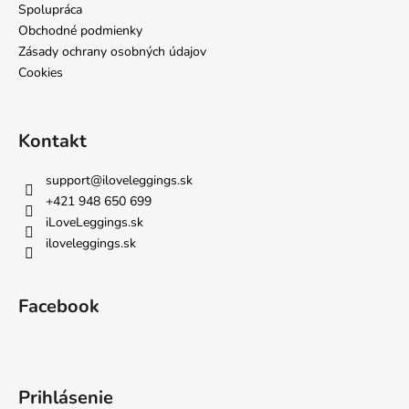
e
Spolupráca
p
Obchodné podmienky
r
Zásady ochrany osobných údajov
v
k
Cookies
y
v
ý
Kontakt
p
i
support
@
iloveleggings.sk
s
+421 948 650 699
u
iLoveLeggings.sk
iloveleggings.sk
Facebook
Prihlásenie