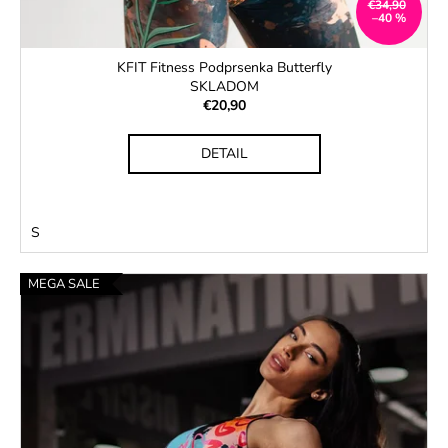
€34,90
–40 %
KFIT Fitness Podprsenka Butterfly
SKLADOM
€20,90
DETAIL
S
MEGA SALE