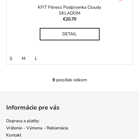
KFIT Fitness Podprsenka Cloudy
SKLADOM
€20,70
DETAIL
S
M
L
9
položiek celkom
O
v
Z
l
á
á
Informácie pre vás
d
p
a
ä
Doprava a platby
c
t
Vrátenie - Výmena - Reklamácia
i
i
Kontakt
e