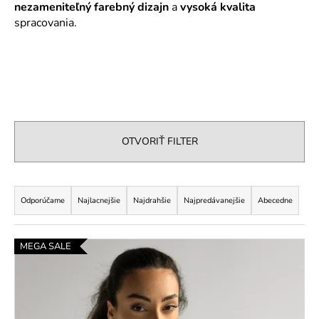
nezameniteľný farebný dizajn
a
vysoká kvalita
á
spracovania.
j
s
ť
?
OTVORIŤ FILTER
HĽADAŤ
R
a
Odporúčame
Najlacnejšie
Najdrahšie
Najpredávanejšie
Abecedne
d
O
e
d
V
MEGA SALE
n
p
ý
o
i
p
r
e
i
ú
p