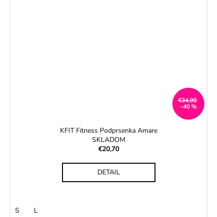
€34,90
–40 %
KFIT Fitness Podprsenka Amare
SKLADOM
€20,70
DETAIL
S
L