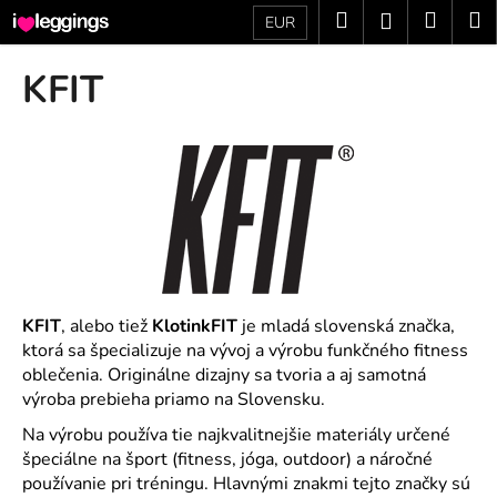
K
Prejsť
Hľadať
Náku
M
Prihláseni
EUR
na
o
obsah
Späť
Späť
košík
š
KFIT
í
Č
k
o
p
o
t
r
e
b
KFIT
, alebo tiež
KlotinkFIT
je mladá slovenská značka,
u
ktorá sa špecializuje na vývoj a výrobu funkčného fitness
oblečenia. Originálne dizajny sa tvoria a aj samotná
j
výroba prebieha priamo na Slovensku.
e
t
Na výrobu používa tie najkvalitnejšie materiály určené
špeciálne na šport (fitness, jóga, outdoor) a náročné
e
používanie pri tréningu. Hlavnými znakmi tejto značky sú
n