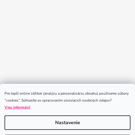
Sledovať na Instagrame
Pre lepší online zážitok (analýzu a personalizáciu obsahu) používame súbory
“cookies”. Súhlasíte so spracovaním súvisiacich osobných údajov?
Viac informácií
Nastavenie
Vytvoril Shoptet