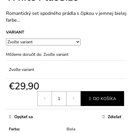
č
5
a
hviezdičiek.
m
Romantický set spodného prádla s čipkou v jemnej bielej
e
farbe...
VARIANT
Môžeme doručiť do:
Zvoľte variant
Zvoľte variant
€29,90
Jednotková
DO KOŠÍKA
cena:
Opýtať sa
Zdieľať
Farba
:
Biela