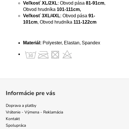
Veľkosť XL/2XL
: Obvod pása
81-91cm
,
Obvod hrudníka
101-111cm,
Veľkosť 3XL/4XL
: Obvod pása
91-
101cm
, Obvod hrudníka
111-122cm
Materiál:
Polyester, Elastan, Spandex
Z
á
Informácie pre vás
p
ä
Doprava a platby
t
Vrátenie - Výmena - Reklamácia
i
Kontakt
e
Spolupráca