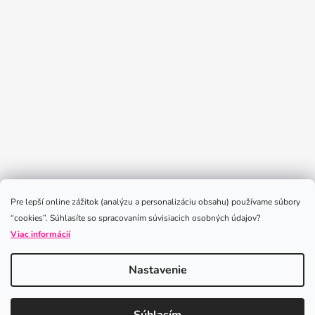
Sledovať na Instagrame
Pre lepší online zážitok (analýzu a personalizáciu obsahu) používame súbory
“cookies”. Súhlasíte so spracovaním súvisiacich osobných údajov?
Viac informácií
Nastavenie
Vytvoril Shoptet