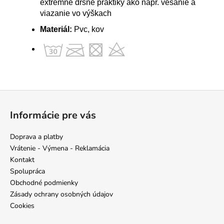
extrémne drsné praktiky ako napr. vešanie a
viazanie vo výškach
Materiál:
Pvc, kov
Z
á
Informácie pre vás
p
ä
Doprava a platby
t
Vrátenie - Výmena - Reklamácia
i
Kontakt
e
Spolupráca
Obchodné podmienky
Zásady ochrany osobných údajov
Cookies