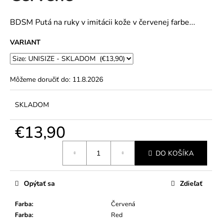
č
5
a
hviezdičiek.
m
BDSM Putá na ruky v imitácii kože v červenej farbe...
e
VARIANT
Môžeme doručiť do:
11.8.2026
SKLADOM
€13,90
Jednotková
DO KOŠÍKA
cena:
Opýtať sa
Zdieľať
Farba
:
Červená
Farba
:
Red