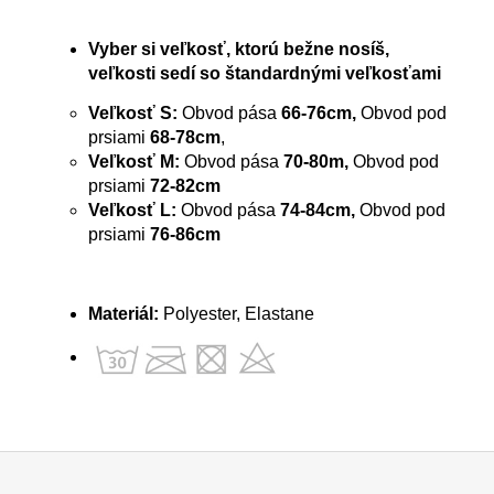
Vyber si veľkosť, ktorú bežne nosíš,
veľkosti sedí so štandardnými veľkosťami
Veľkosť S:
Obvod pása
66-76cm,
Obvod pod
prsiami
68-78cm
,
Veľkosť M:
Obvod pása
70-80m,
Obvod pod
prsiami
72-82cm
Veľkosť L:
Obvod pása
74-84
cm,
Obvod pod
prsiami
76-86cm
Materiál:
Polyester, Elastane
Z