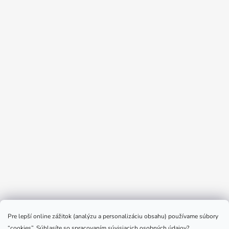
Sledovať na Instagrame
Pre lepší online zážitok (analýzu a personalizáciu obsahu) používame súbory
“cookies”. Súhlasíte so spracovaním súvisiacich osobných údajov?