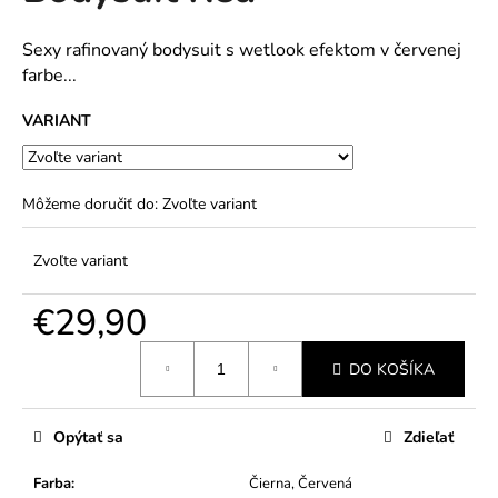
č
5
a
hviezdičiek.
m
Sexy rafinovaný bodysuit s wetlook efektom v červenej
e
farbe...
VARIANT
Môžeme doručiť do:
Zvoľte variant
Zvoľte variant
€29,90
Jednotková
DO KOŠÍKA
cena:
Opýtať sa
Zdieľať
Farba
:
Čierna, Červená