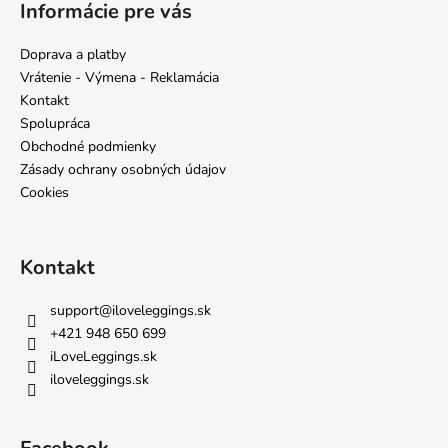
á
Informácie pre vás
p
ä
Doprava a platby
t
Vrátenie - Výmena - Reklamácia
i
Kontakt
e
Spolupráca
Obchodné podmienky
Zásady ochrany osobných údajov
Cookies
Kontakt
support
@
iloveleggings.sk
+421 948 650 699
iLoveLeggings.sk
iloveleggings.sk