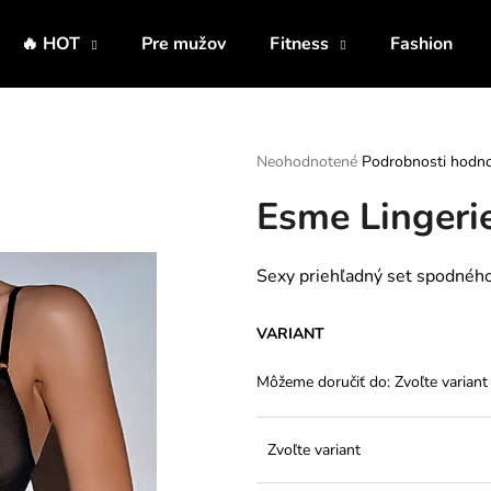
🔥 HOT
Pre mužov
Fitness
Fashion
Čo potrebujete nájsť?
Priemerné
Neohodnotené
Podrobnosti hodno
hodnotenie
Esme Lingerie
produktu
HĽADAŤ
je
0,0
z
Sexy priehľadný set spodného p
5
Odporúčame
hviezdičiek.
VARIANT
Môžeme doručiť do:
Zvoľte variant
Zvoľte variant