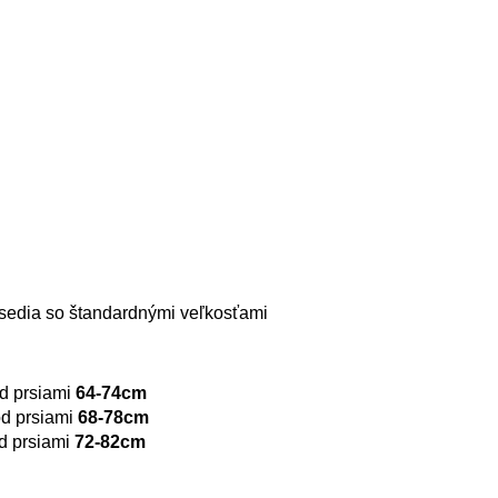
i sedia so štandardnými veľkosťami
d prsiami
64-74cm
d prsiami
68-78cm
 prsiami
72-82cm