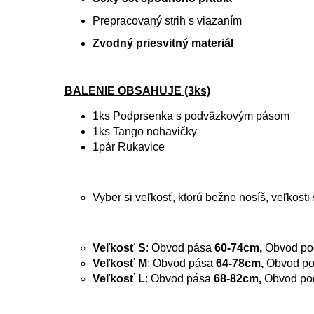
Prepracovaný strih s viazaním
Zvodný priesvitný materiál
BALENIE OBSAHUJE (3ks)
1ks Podprsenka s podväzkovým pásom
1ks Tango nohavičky
1pár Rukavice
Vyber si veľkosť, ktorú bežne nosíš, veľkost
Veľkosť S
: Obvod pása
60-74cm,
Obvod po
Veľkosť M
: Obvod pása
64-78cm,
Obvod po
Veľkosť L
: Obvod pása
68-82cm,
Obvod pod