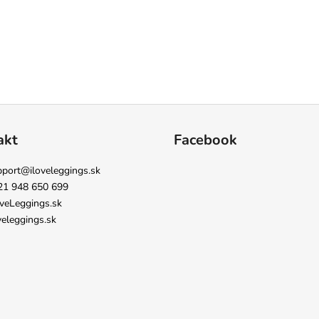
akt
Facebook
pport
@
iloveleggings.sk
21 948 650 699
veLeggings.sk
veleggings.sk