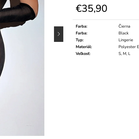
€35,90
Jednotková
cena:
Farba
:
Čierna
Farba
:
Black
Typ
:
Lingerie
Materiál
:
Polyester 
Veľkosť
:
S, M, L