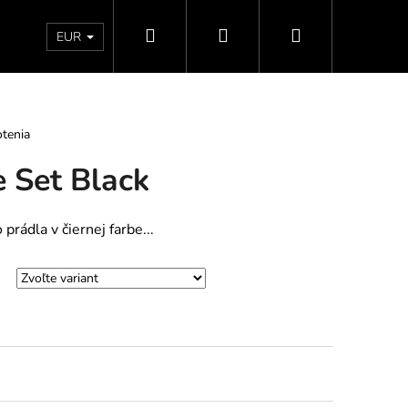
Hľadať
Prihlásenie
Nákupný
Doprava a platby
Vrátenie - Výmena - Reklamácia
EUR
košík
tenia
 Set Black
rádla v čiernej farbe...