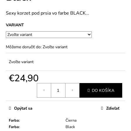
č
5
a
hviezdičiek.
m
Sexy korzet pod prsia vo farbe BLACK...
e
VARIANT
Môžeme doručiť do:
Zvoľte variant
Zvoľte variant
€24,90
Jednotková
DO KOŠÍKA
cena:
Opýtať sa
Zdieľať
Farba
:
Čierna
Farba
:
Black