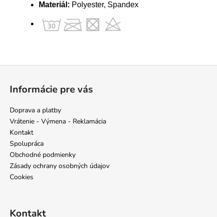
Materiál:
Polyester, Spandex
Z
á
Informácie pre vás
p
ä
Doprava a platby
t
Vrátenie - Výmena - Reklamácia
i
Kontakt
e
Spolupráca
Obchodné podmienky
Zásady ochrany osobných údajov
Cookies
Kontakt