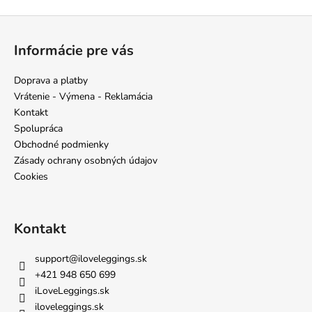
Z
á
Informácie pre vás
p
ä
Doprava a platby
t
Vrátenie - Výmena - Reklamácia
i
Kontakt
e
Spolupráca
Obchodné podmienky
Zásady ochrany osobných údajov
Cookies
Kontakt
support
@
iloveleggings.sk
+421 948 650 699
iLoveLeggings.sk
iloveleggings.sk