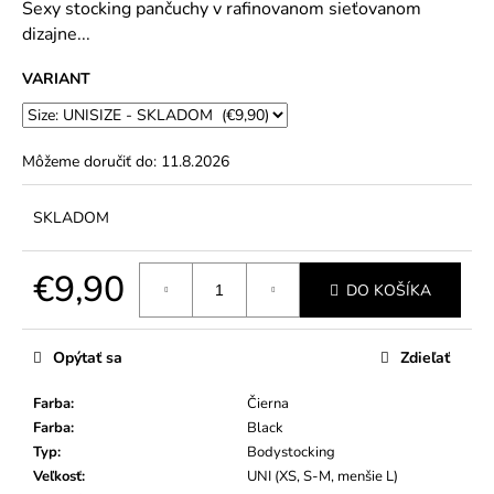
č
Sexy stocking pančuchy v rafinovanom sieťovanom
5
a
dizajne...
hviezdičiek.
m
e
VARIANT
Môžeme doručiť do:
11.8.2026
SKLADOM
€9,90
DO KOŠÍKA
Jednotková
cena:
Opýtať sa
Zdieľať
Farba
:
Čierna
Farba
:
Black
Typ
:
Bodystocking
Veľkosť
:
UNI (XS, S-M, menšie L)