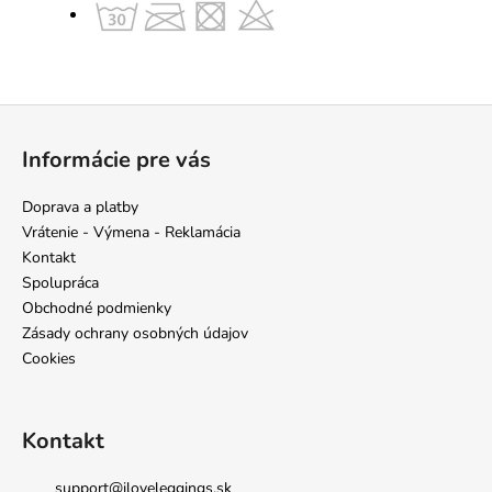
Z
á
Informácie pre vás
p
ä
Doprava a platby
t
Vrátenie - Výmena - Reklamácia
i
Kontakt
e
Spolupráca
Obchodné podmienky
Zásady ochrany osobných údajov
Cookies
Kontakt
support
@
iloveleggings.sk