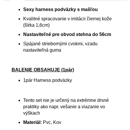
Sexy harness podväzky s mašľou
Kvalitné spracovanie v imitácii čiernej kože
(šírka 1,6cm)
Nastaviteľné pre obvod stehna do 56cm
Spájané striebornými cvokmi, vzadu
nastaviteľná guma
BALENIE OBSAHUJE (1pár)
1pár Harness podväzky
Tento set nie je určený na extrémne drsné
praktiky ako napr. vešanie a viazanie vo
výškach
Materiál:
Pvc, Kov