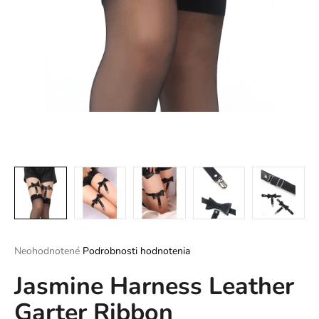
á
j
s
ť
?
HĽADAŤ
O
d
Priemerné
Neohodnotené
Podrobnosti hodnotenia
p
hodnotenie
o
Jasmine Harness Leather
produktu
r
je
ú
Garter Ribbon
0,0
z