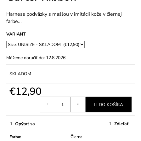
č
5
a
hviezdičiek.
m
Harness podväzky s mašľou v imitácii kože v čiernej
e
farbe...
VARIANT
Môžeme doručiť do:
12.8.2026
SKLADOM
€12,90
Jednotková
DO KOŠÍKA
cena:
Opýtať sa
Zdieľať
Farba
:
Čierna