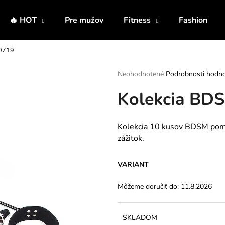
🔥 HOT
Pre mužov
Fitness
Fashion
80719
Čo potrebujete nájsť?
Priemerné
Neohodnotené
Podrobnosti hodno
hodnotenie
Kolekcia BD
produktu
HĽADAŤ
je
0,0
z
Kolekcia 10 kusov BDSM pomô
5
Odporúčame
zážitok.
hviezdičiek.
VARIANT
Môžeme doručiť do:
11.8.2026
SKLADOM