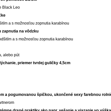
ne Black Leo
čke
šitím a s možnosťou zopnutia karabínou
u zapnutia na vôdzku
podšitím a s možnosťou zopnutia karabínou
, alebo pút
dýchanie, priemer tvrdej guličky 4,5cm
kom a pogumovanou špičkou, ukončené sexy farebnou roln
artnerom
xtrémne drsné praktiky ako napr. vešanie a viazanie vo výšk