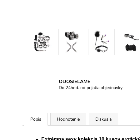
ODOSIELAME
Do 24hod. od prijatia objednávky
Popis
Hodnotenie
Diskusia
Extrémna sexy kolekcia 10 kusov eroti