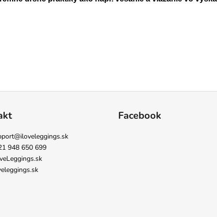
akt
Facebook
pport
@
iloveleggings.sk
21 948 650 699
veLeggings.sk
veleggings.sk