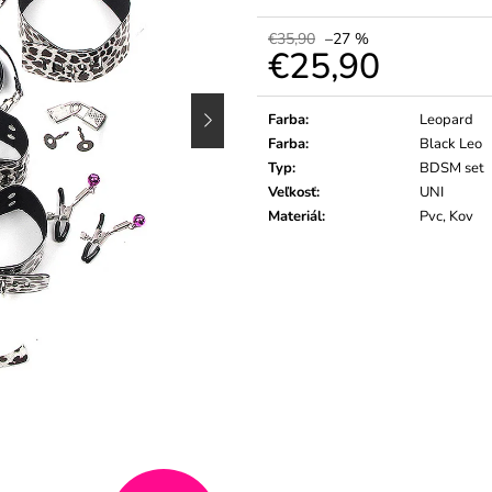
€35,90
–27 %
€25,90
Jednotková
cena:
Farba
:
Leopard
Farba
:
Black Leo
Typ
:
BDSM set
Veľkosť
:
UNI
Materiál
:
Pvc, Kov