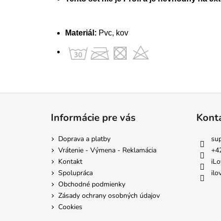
Materiál:
Pvc, kov
Z
á
Informácie pre vás
Kont
p
ä
Doprava a platby
su
t
Vrátenie - Výmena - Reklamácia
+4
i
Kontakt
iLo
e
Spolupráca
ilo
Obchodné podmienky
Zásady ochrany osobných údajov
Cookies