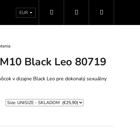
Hľadať
Prihlásenie
Nákupný
Doprava a platby
Vrátenie - Výmena - Reklamácia
EUR
košík
tenia
SM10 Black Leo 80719
cok v dizajne Black Leo pre dokonalý sexuálny