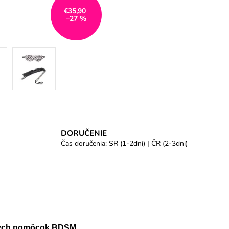
€35,90
–27 %
DORUČENIE
Čas doručenia: SR (1-2dni) | ČR (2-3dni)
ckých pomôcok BDSM