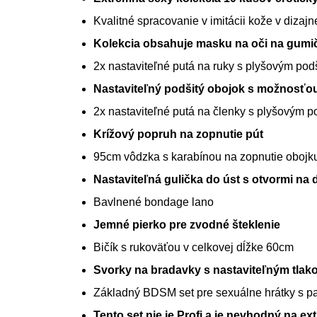
Kvalitné spracovanie v imitácii kože v dizaj
Kolekcia obsahuje masku na oči na gumi
2x nastaviteľné putá na ruky s plyšovým pod
Nastaviteľný podšitý obojok s možnosťo
2x nastaviteľné putá na členky s plyšovým 
Krížový popruh na zopnutie pút
95cm vôdzka s karabínou na zopnutie obojku
Nastaviteľná gulička do úst s otvormi na 
Bavlnené bondage lano
Jemné pierko pre zvodné šteklenie
Bičík s rukoväťou v celkovej dĺžke 60cm
Svorky na bradavky s nastaviteľným tla
Základný BDSM set pre sexuálne hrátky s p
Tento set nie je Profi a je nevhodný na e