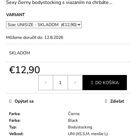
č
Sexy čierny bodystocking s viazaním na chrbáte...
5
a
hviezdičiek.
m
VARIANT
e
Môžeme doručiť do:
12.8.2026
SKLADOM
€12,90
Jednotková
DO KOŠÍKA
cena:
Opýtať sa
Zdieľať
Farba
:
Čierna
Farba
:
Black
Typ
:
Bodystocking
Veľkosť
:
UNI (XS,S,M, menšie L)