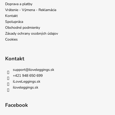
ä
Doprava a platby
t
Vrátenie - Výmena - Reklamácia
i
Kontakt
e
Spolupráca
Obchodné podmienky
Zásady ochrany osobných údajov
Cookies
Kontakt
support
@
iloveleggings.sk
+421 948 650 699
iLoveLeggings.sk
iloveleggings.sk
Facebook