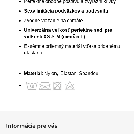
Perfektne obopne postavu a zvýrazní krivky
Sexy imitácia podväzkov a bodysuitu
Zvodné viazanie na chrbáte
Univerzálna veľkosť perfektne sedí pre
veľkosti XS-S-M (menšie L)
Extrémne príjemný materiál vďaka pridanému
elastanu
Materiál:
Nylon, Elastan, Spandex
Z
á
Informácie pre vás
p