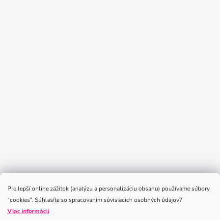
Sledovať na Instagrame
Pre lepší online zážitok (analýzu a personalizáciu obsahu) používame súbory
“cookies”. Súhlasíte so spracovaním súvisiacich osobných údajov?
Viac informácií