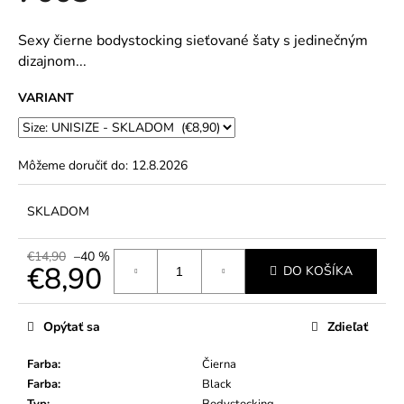
č
5
a
hviezdičiek.
m
Sexy čierne bodystocking sieťované šaty s jedinečným
e
dizajnom...
VARIANT
Môžeme doručiť do:
12.8.2026
SKLADOM
€14,90
–40 %
€8,90
DO KOŠÍKA
Jednotková
cena:
Opýtať sa
Zdieľať
Farba
:
Čierna
Farba
:
Black