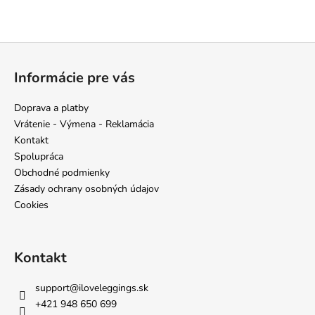
Z
á
Informácie pre vás
p
ä
Doprava a platby
t
Vrátenie - Výmena - Reklamácia
i
Kontakt
e
Spolupráca
Obchodné podmienky
Zásady ochrany osobných údajov
Cookies
Kontakt
support
@
iloveleggings.sk
+421 948 650 699