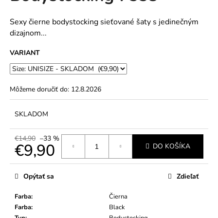
č
5
a
hviezdičiek.
m
Sexy čierne bodystocking sieťované šaty s jedinečným
e
dizajnom...
VARIANT
Môžeme doručiť do:
12.8.2026
SKLADOM
€14,90
–33 %
€9,90
DO KOŠÍKA
Jednotková
cena:
Opýtať sa
Zdieľať
Farba
:
Čierna
Farba
:
Black