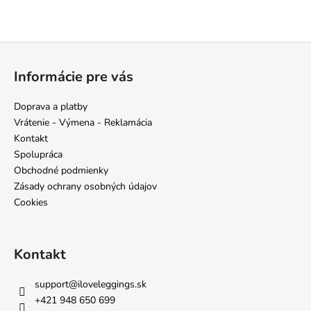
Z
á
Informácie pre vás
p
ä
Doprava a platby
t
Vrátenie - Výmena - Reklamácia
i
Kontakt
e
Spolupráca
Obchodné podmienky
Zásady ochrany osobných údajov
Cookies
Kontakt
support
@
iloveleggings.sk
+421 948 650 699