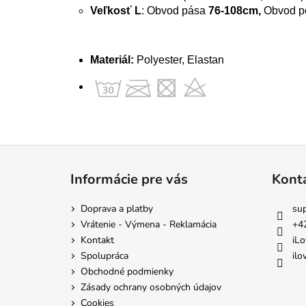
Veľkosť L
: Obvod pása
76-108cm,
Obvod p
Materiál:
Polyester, Elastan
Z
á
Informácie pre vás
Kont
p
ä
Doprava a platby
su
t
Vrátenie - Výmena - Reklamácia
+4
i
Kontakt
iLo
e
Spolupráca
ilo
Obchodné podmienky
Zásady ochrany osobných údajov
Cookies