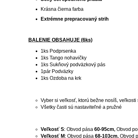
Krásna čierna farba
Extrémne prepracovaný strih
BALENIE OBSAHUJE (6ks)
1ks Podprsenka
1ks Tango nohavičky
1ks Sukňový podväzkový pás
1pár
Podväzky
1ks
Ozdoba na krk
Vyber si veľkosť, ktorú bežne nosíš, veľkost
Všetky časti sú nastaviteľné a pružné
Veľkosť S
: Obvod pása
60-95cm,
Obvod po
Veľkosť M
: Obvod pása
68-103cm,
Obvod p