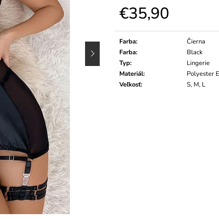
€35,90
Jednotková
cena:
Farba
:
Čierna
Farba
:
Black
Typ
:
Lingerie
Materiál
:
Polyester 
Veľkosť
:
S, M, L