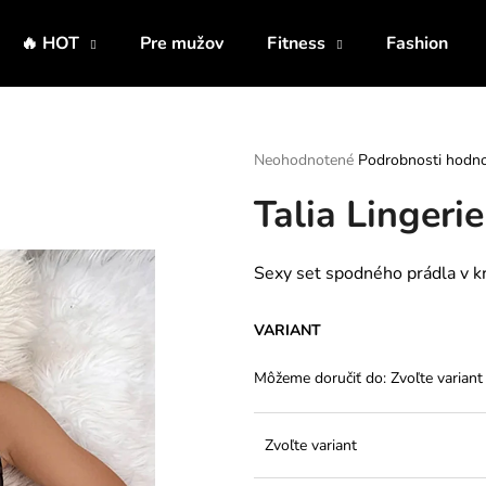
🔥 HOT
Pre mužov
Fitness
Fashion
Čo potrebujete nájsť?
Priemerné
Neohodnotené
Podrobnosti hodno
hodnotenie
Talia Lingeri
produktu
HĽADAŤ
je
0,0
z
Sexy set spodného prádla v krá
5
Odporúčame
hviezdičiek.
VARIANT
Môžeme doručiť do:
Zvoľte variant
Zvoľte variant