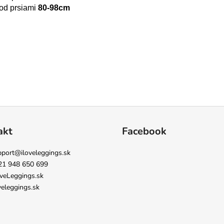
od prsiami
80-98cm
akt
Facebook
pport
@
iloveleggings.sk
21 948 650 699
veLeggings.sk
veleggings.sk