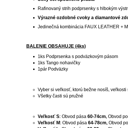
Rafinovaný strih podprsenky s hlbokým výst
Výrazné ozdobné cvoky a diamantové zd
Jedinečná kombinácia FAUX LEATHER + M
BALENIE OBSAHUJE (4ks)
1ks Podprsenka s podväzkovým pásom
1ks Tango nohavičky
1pár Podväzky
Vyber si veľkosť, ktorú bežne nosíš, veľkost
Všetky časti sú pružné
Veľkosť S
: Obvod pása
60-74cm,
Obvod po
Veľkosť M
: Obvod pása
64-78cm,
Obvod po