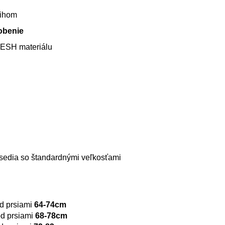
rihom
obenie
ESH materiálu
i sedia so štandardnými veľkosťami
d prsiami
64-74cm
d prsiami
68-78cm