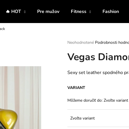
🔥 HOT
Pre mužov
Fitness
Fashion
ack
Čo potrebujete nájsť?
Priemerné
Neohodnotené
Podrobnosti hodno
hodnotenie
Vegas Diamon
produktu
HĽADAŤ
je
0,0
z
Sexy set leather spodného prá
5
Odporúčame
hviezdičiek.
VARIANT
Môžeme doručiť do:
Zvoľte variant
Zvoľte variant