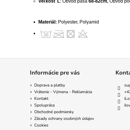
Veľkosť L
: Obvod pása
68-82cm,
Obvod pod
Materiál:
Polyester, Polyamid
Z
á
Informácie pre vás
Kont
p
ä
Doprava a platby
su
t
Vrátenie - Výmena - Reklamácia
+4
i
Kontakt
iLo
e
Spolupráca
ilo
Obchodné podmienky
Zásady ochrany osobných údajov
Cookies