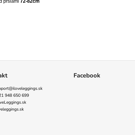
 prsiami
72-82cm
akt
Facebook
pport
@
iloveleggings.sk
21 948 650 699
veLeggings.sk
veleggings.sk