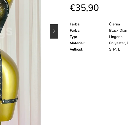
€35,90
Jednotková
cena:
Farba
:
Čierna
Farba
:
Black Dia
Typ
:
Lingerie
Materiál
:
Polyester,
Veľkosť
:
S, M, L