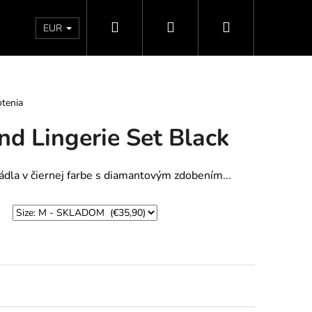
Hľadať
Prihlásenie
Nákupný
Doprava a platby
Vrátenie - Výmena - Reklamácia
EUR
košík
tenia
d Lingerie Set Black
dla v čiernej farbe s diamantovým zdobením...