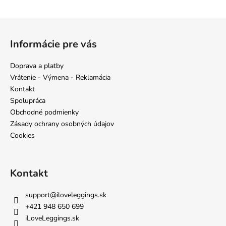
Z
á
Informácie pre vás
p
ä
Doprava a platby
t
Vrátenie - Výmena - Reklamácia
i
Kontakt
e
Spolupráca
Obchodné podmienky
Zásady ochrany osobných údajov
Cookies
Kontakt
support
@
iloveleggings.sk
+421 948 650 699
iLoveLeggings.sk