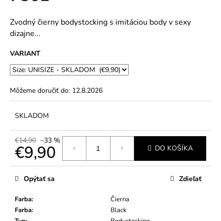
č
5
a
hviezdičiek.
m
Zvodný čierny bodystocking s imitáciou body v sexy
e
dizajne...
VARIANT
Môžeme doručiť do:
12.8.2026
SKLADOM
€14,90
–33 %
€9,90
DO KOŠÍKA
Jednotková
cena:
Opýtať sa
Zdieľať
Farba
:
Čierna
Farba
:
Black