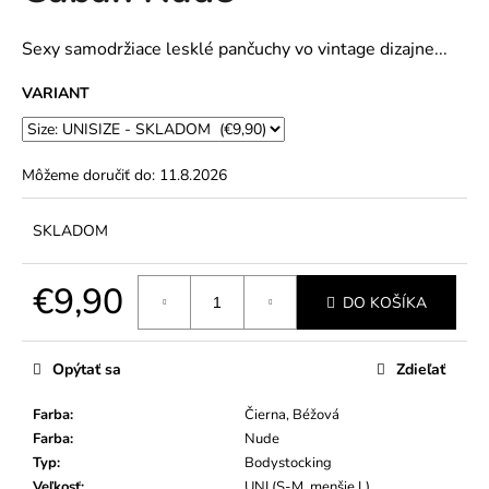
č
5
a
hviezdičiek.
m
Sexy samodržiace lesklé pančuchy vo vintage dizajne...
e
VARIANT
Môžeme doručiť do:
11.8.2026
SKLADOM
€9,90
DO KOŠÍKA
Jednotková
cena:
Opýtať sa
Zdieľať
Farba
:
Čierna, Béžová
Farba
:
Nude
Typ
:
Bodystocking
Veľkosť
:
UNI (S-M, menšie L)