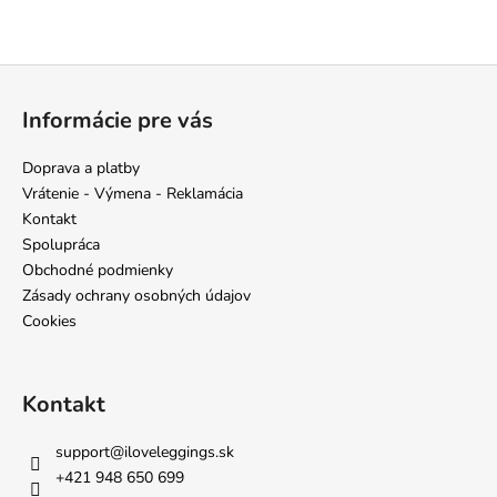
Z
á
Informácie pre vás
p
ä
Doprava a platby
t
Vrátenie - Výmena - Reklamácia
i
Kontakt
e
Spolupráca
Obchodné podmienky
Zásady ochrany osobných údajov
Cookies
Kontakt
support
@
iloveleggings.sk
+421 948 650 699