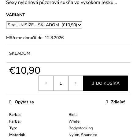
č
Sexy nylonová púzdrová sukňa vo vysokom lesku...
5
a
hviezdičiek.
m
VARIANT
e
Môžeme doručiť do:
12.8.2026
SKLADOM
€10,90
Jednotková
DO KOŠÍKA
cena:
Opýtať sa
Zdieľať
Farba
:
Biela
Farba
:
White
Typ
:
Bodystocking
Materiál
:
Nylon, Spandex