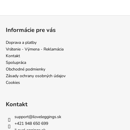
Z
á
Informácie pre vás
p
ä
Doprava a platby
t
Vrátenie - Výmena - Reklamácia
i
Kontakt
e
Spolupráca
Obchodné podmienky
Zásady ochrany osobných údajov
Cookies
Kontakt
support
@
iloveleggings.sk
+421 948 650 699