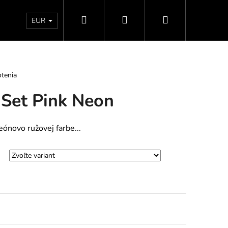
Hľadať
Prihlásenie
Nákupný
Doprava a platby
Vrátenie - Výmena - Reklamácia
EUR
košík
tenia
e Set Pink Neon
ónovo ružovej farbe...