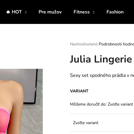
🔥 HOT
Pre mužov
Fitness
Fashion
Čo potrebujete nájsť?
Priemerné
Neohodnotené
Podrobnosti hodno
hodnotenie
Julia Lingeri
produktu
HĽADAŤ
je
0,0
z
Sexy set spodného prádla v ne
5
Odporúčame
hviezdičiek.
VARIANT
Môžeme doručiť do:
Zvoľte variant
Zvoľte variant