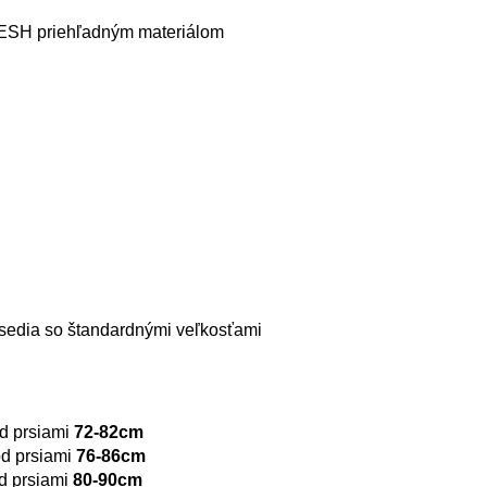
MESH priehľadným materiálom
i sedia so štandardnými veľkosťami
d prsiami
72-82cm
d prsiami
76-86cm
 prsiami
80-90cm