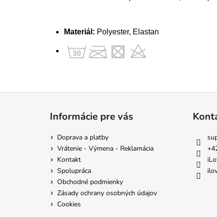
Materiál:
Polyester, Elastan
Z
á
Informácie pre vás
Kont
p
ä
Doprava a platby
su
t
Vrátenie - Výmena - Reklamácia
+4
i
Kontakt
iLo
e
Spolupráca
ilo
Obchodné podmienky
Zásady ochrany osobných údajov
Cookies