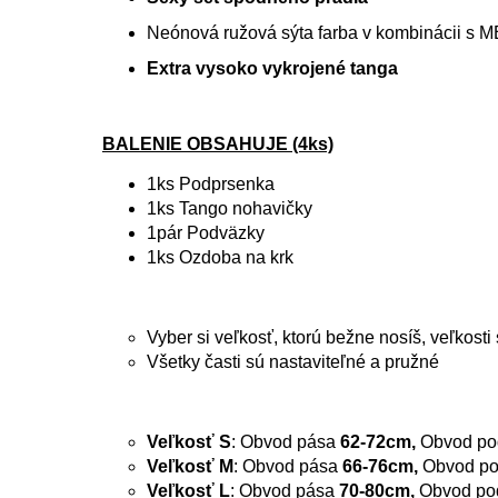
Neónová ružová sýta farba v kombinácii s 
Extra vysoko vykrojené tanga
BALENIE OBSAHUJE (4ks)
1ks Podprsenka
1ks Tango nohavičky
1pár Podväzky
1ks Ozdoba na krk
Vyber si veľkosť, ktorú bežne nosíš, veľkost
Všetky časti sú nastaviteľné a pružné
Veľkosť S
: Obvod pása
62-72cm,
Obvod po
Veľkosť M
: Obvod pása
66-76cm,
Obvod po
Veľkosť L
: Obvod pása
70-80cm,
Obvod pod