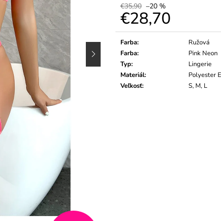
€35,90
–20 %
€28,70
Jednotková
cena:
Farba
:
Ružová
Farba
:
Pink Neon
Typ
:
Lingerie
Materiál
:
Polyester 
Veľkosť
:
S, M, L