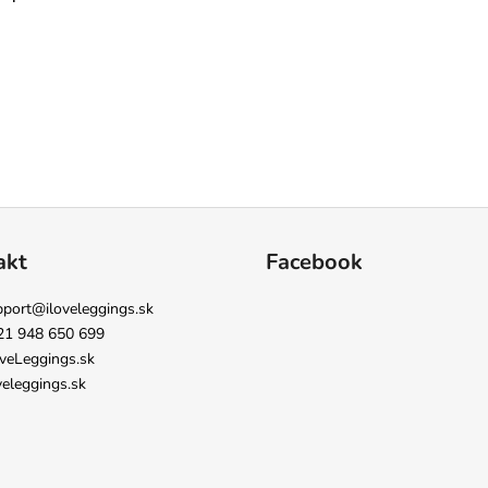
akt
Facebook
pport
@
iloveleggings.sk
21 948 650 699
veLeggings.sk
veleggings.sk