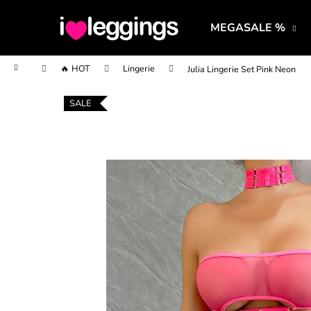
K
Prejsť
na
o
MEGASALE %
obsah
Späť
Späť
š
do
do
í
Domov
🔥 HOT
Lingerie
Julia Lingerie Set Pink Neon
obchodu
obchodu
k
SALE