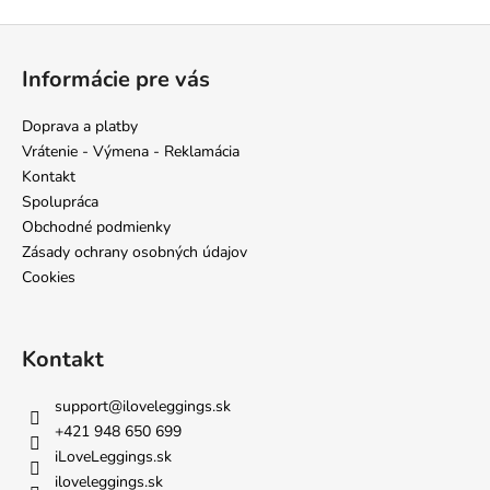
Z
á
Informácie pre vás
p
ä
Doprava a platby
t
Vrátenie - Výmena - Reklamácia
i
Kontakt
e
Spolupráca
Obchodné podmienky
Zásady ochrany osobných údajov
Cookies
Kontakt
support
@
iloveleggings.sk
+421 948 650 699
iLoveLeggings.sk
iloveleggings.sk