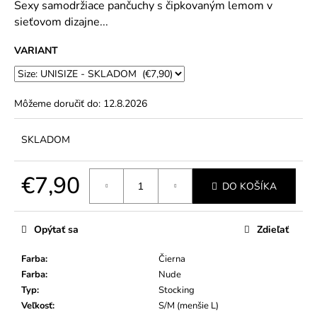
č
Sexy samodržiace pančuchy s čipkovaným lemom v
5
a
sieťovom dizajne...
hviezdičiek.
m
e
VARIANT
Môžeme doručiť do:
12.8.2026
SKLADOM
€7,90
DO KOŠÍKA
Jednotková
cena:
Opýtať sa
Zdieľať
Farba
:
Čierna
Farba
:
Nude
Typ
:
Stocking
Veľkosť
:
S/M (menšie L)