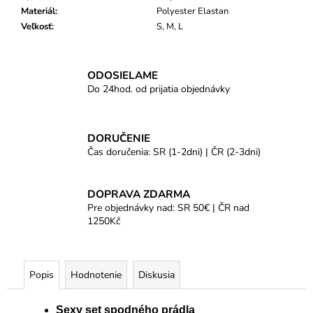
Materiál
:
Polyester Elastan
Veľkosť
:
S, M, L
ODOSIELAME
Do 24hod. od prijatia objednávky
DORUČENIE
Čas doručenia: SR (1-2dni) | ČR (2-3dni)
DOPRAVA ZDARMA
Pre objednávky nad: SR 50€ | ČR nad
1250Kč
Popis
Hodnotenie
Diskusia
Sexy set spodného prádla