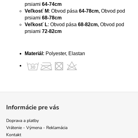
prsiami
64-74cm
Veľkosť M
: Obvod pása
64-78cm,
Obvod pod
prsiami
68-78cm
Veľkosť L
: Obvod pása
68-82cm,
Obvod pod
prsiami
72-82cm
Materiál:
Polyester, Elastan
Z
á
Informácie pre vás
p
ä
Doprava a platby
t
Vrátenie - Výmena - Reklamácia
i
Kontakt