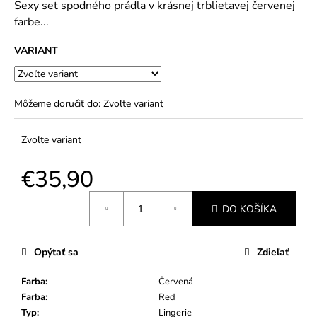
č
Sexy set spodného prádla v krásnej trblietavej červenej
5
a
farbe...
hviezdičiek.
m
e
VARIANT
Môžeme doručiť do:
Zvoľte variant
Zvoľte variant
€35,90
Jednotková
DO KOŠÍKA
cena:
Opýtať sa
Zdieľať
Farba
:
Červená
Farba
:
Red
Typ
:
Lingerie