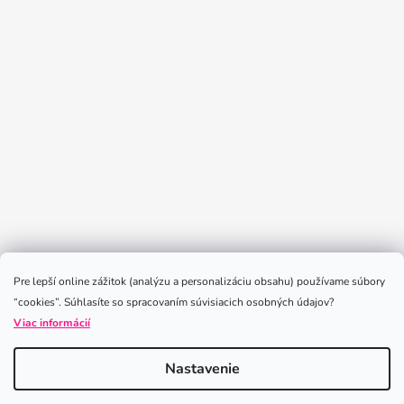
Sledovať na Instagrame
Pre lepší online zážitok (analýzu a personalizáciu obsahu) používame súbory
“cookies”. Súhlasíte so spracovaním súvisiacich osobných údajov?
Viac informácií
Nastavenie
Vytvoril Shoptet