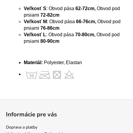
Veľkosť S
: Obvod pása
62-72cm,
Obvod pod
prsiami
72-82cm
Veľkosť M
: Obvod pása
66-76cm,
Obvod pod
prsiami
76-86cm
Veľkosť L
: Obvod pása
70-80cm,
Obvod pod
prsiami
80-90cm
Materiál:
Polyester, Elastan
Z
á
Informácie pre vás
p
ä
Doprava a platby