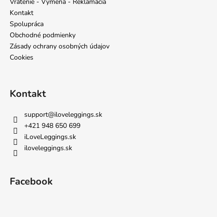
t
Vrátenie - Výmena - Reklamácia
i
Kontakt
e
Spolupráca
Obchodné podmienky
Zásady ochrany osobných údajov
Cookies
Kontakt
support
@
iloveleggings.sk
+421 948 650 699
iLoveLeggings.sk
iloveleggings.sk
Facebook