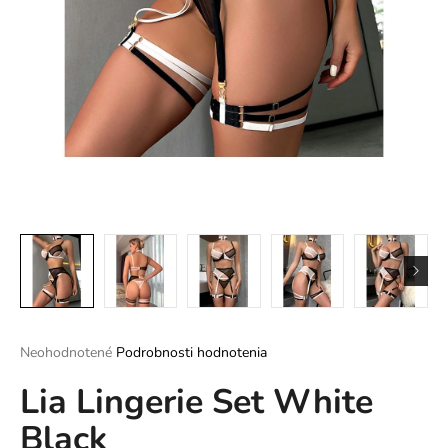
á
j
s
ť
?
HĽADAŤ
O
d
Priemerné
Neohodnotené
Podrobnosti hodnotenia
p
hodnotenie
o
Lia Lingerie Set White
produktu
r
je
ú
Black
0,0
z