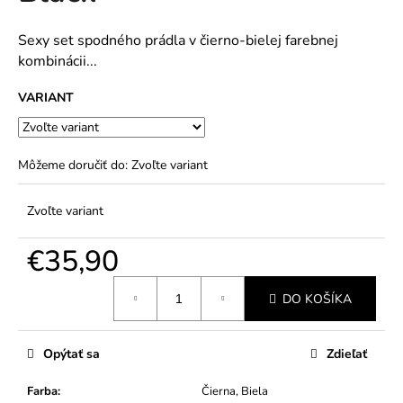
č
5
a
hviezdičiek.
m
Sexy set spodného prádla v čierno-bielej farebnej
e
kombinácii...
VARIANT
Môžeme doručiť do:
Zvoľte variant
Zvoľte variant
€35,90
Jednotková
DO KOŠÍKA
cena:
Opýtať sa
Zdieľať
Farba
:
Čierna, Biela