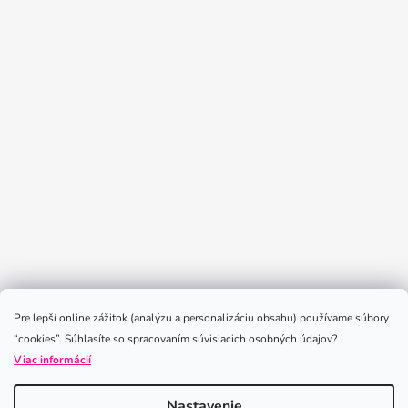
Sledovať na Instagrame
Pre lepší online zážitok (analýzu a personalizáciu obsahu) používame súbory
“cookies”. Súhlasíte so spracovaním súvisiacich osobných údajov?
Viac informácií
Nastavenie