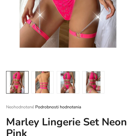
á
j
s
ť
?
HĽADAŤ
O
d
Priemerné
Neohodnotené
Podrobnosti hodnotenia
p
hodnotenie
o
Marley Lingerie Set Neon
produktu
r
je
ú
Pink
0,0
z