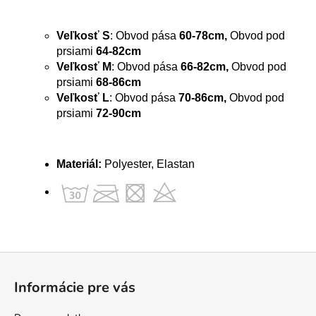
Veľkosť S
: Obvod pása
60-78cm,
Obvod pod
prsiami
64-82cm
Veľkosť M
: Obvod pása
66-82cm,
Obvod pod
prsiami
68-86cm
Veľkosť L
: Obvod pása
70-86cm,
Obvod pod
prsiami
72-90cm
Materiál:
Polyester, Elastan
Z
á
Informácie pre vás
p