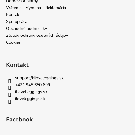
ä
Doprava a platby
t
Vrátenie - Výmena - Reklamácia
i
Kontakt
e
Spolupráca
Obchodné podmienky
Zásady ochrany osobných údajov
Cookies
Kontakt
support
@
iloveleggings.sk
+421 948 650 699
iLoveLeggings.sk
iloveleggings.sk
Facebook