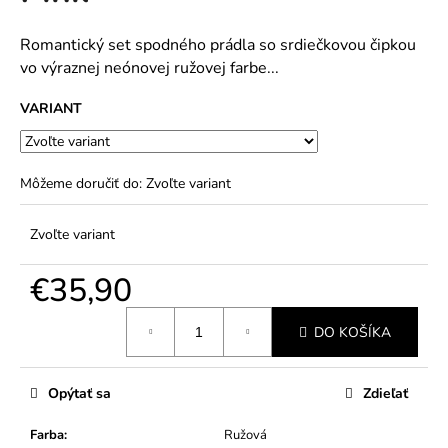
č
5
a
hviezdičiek.
m
Romantický set spodného prádla so srdiečkovou čipkou
e
vo výraznej neónovej ružovej farbe...
VARIANT
Môžeme doručiť do:
Zvoľte variant
Zvoľte variant
€35,90
Jednotková
DO KOŠÍKA
cena:
Opýtať sa
Zdieľať
Farba
:
Ružová