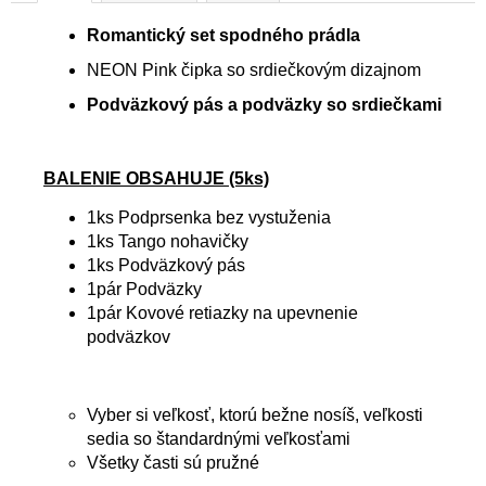
Romantický set spodného prádla
NEON Pink čipka so srdiečkovým dizajnom
Podväzkový pás a podväzky so srdiečkami
BALENIE OBSAHUJE (5ks)
1ks Podprsenka bez vystuženia
1ks Tango nohavičky
1ks Podväzkový pás
1pár
Podväzky
1pár Kovové retiazky na upevnenie
podväzkov
Vyber si veľkosť, ktorú bežne nosíš, veľkosti
sedia so štandardnými veľkosťami
Všetky časti sú pružné