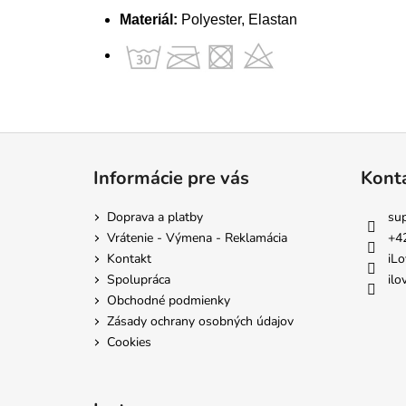
Materiál:
Polyester, Elastan
Z
á
Informácie pre vás
Kont
p
ä
Doprava a platby
su
t
Vrátenie - Výmena - Reklamácia
+4
i
Kontakt
iLo
e
Spolupráca
ilo
Obchodné podmienky
Zásady ochrany osobných údajov
Cookies