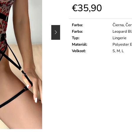
€35,90
Jednotková
cena:
Farba
:
Čierna, Če
Farba
:
Leopard Bl
Typ
:
Lingerie
Materiál
:
Polyester 
Veľkosť
:
S, M, L