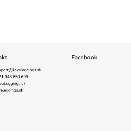
akt
Facebook
pport
@
iloveleggings.sk
21 948 650 699
veLeggings.sk
veleggings.sk