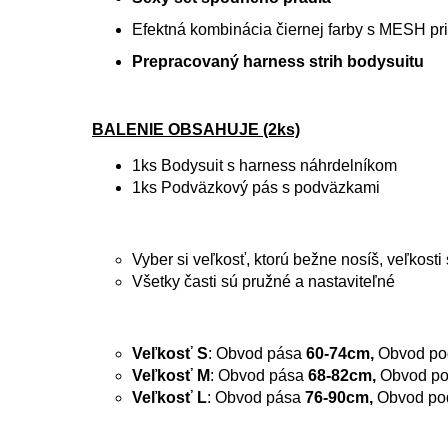
Efektná kombinácia čiernej farby s MESH
Prepracovaný harness strih bodysuitu
BALENIE OBSAHUJE (2ks)
1ks Bodysuit s harness náhrdelníkom
1ks Podväzkový pás s podväzkami
Vyber si veľkosť, ktorú bežne nosíš, veľkost
Všetky časti sú pružné a nastaviteľné
Veľkosť S
: Obvod pása
60-74cm,
Obvod po
Veľkosť M
: Obvod pása
68-82cm,
Obvod po
Veľkosť L
: Obvod pása
76-90cm,
Obvod pod