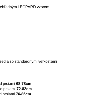
 priehľadným LEOPARD vzorom
i sedia so štandardnými veľkosťami
d prsiami
68-78cm
d prsiami
72-82cm
 prsiami
76-86cm