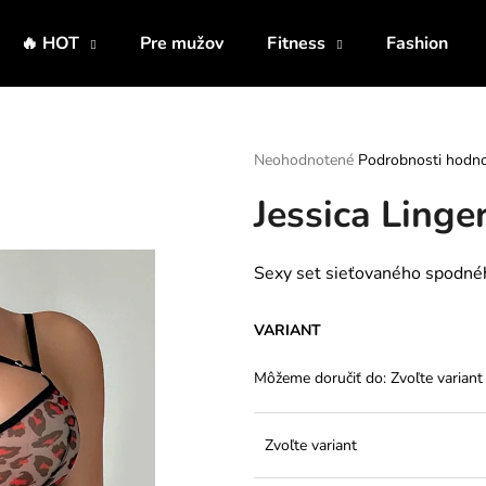
🔥 HOT
Pre mužov
Fitness
Fashion
Čo potrebujete nájsť?
Priemerné
Neohodnotené
Podrobnosti hodno
hodnotenie
Jessica Linge
produktu
HĽADAŤ
je
0,0
z
Sexy set sieťovaného spodného
5
Odporúčame
hviezdičiek.
VARIANT
Môžeme doručiť do:
Zvoľte variant
Zvoľte variant