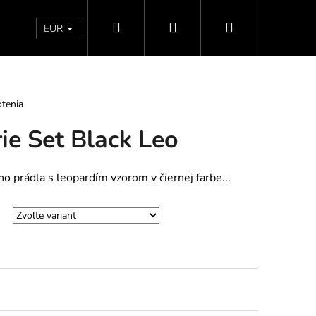
Hľadať
Prihlásenie
Nákupný
Doprava a platby
Vrátenie - Výmena - Reklamácia
EUR
košík
tenia
rie Set Black Leo
 prádla s leopardím vzorom v čiernej farbe...