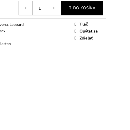
DO KOŠÍKA
Tlač
rvená, Leopard
ack
Opýtať sa
Zdieľať
Elastan