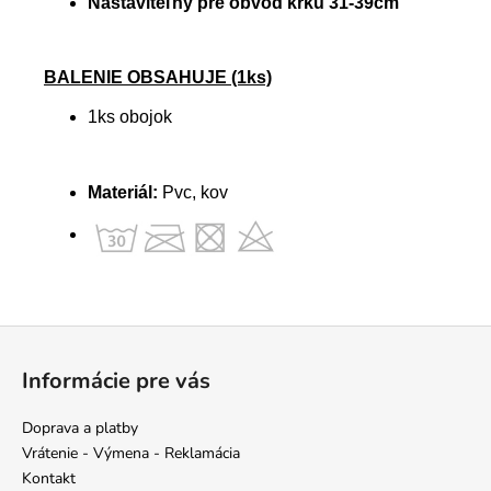
Nastaviteľný pre obvod krku 31-39cm
BALENIE OBSAHUJE (1ks)
1ks obojok
Materiál:
Pvc, kov
Z
á
Informácie pre vás
p
ä
Doprava a platby
t
Vrátenie - Výmena - Reklamácia
i
Kontakt