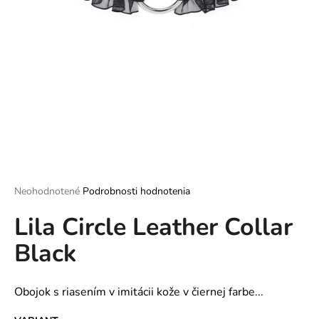
á
j
s
ť
?
HĽADAŤ
Priemerné
Neohodnotené
Podrobnosti hodnotenia
hodnotenie
Lila Circle Leather Collar
produktu
O
je
d
Black
0,0
p
z
o
5
hviezdičiek.
r
Obojok s riasením v imitácii kože v čiernej farbe...
ú