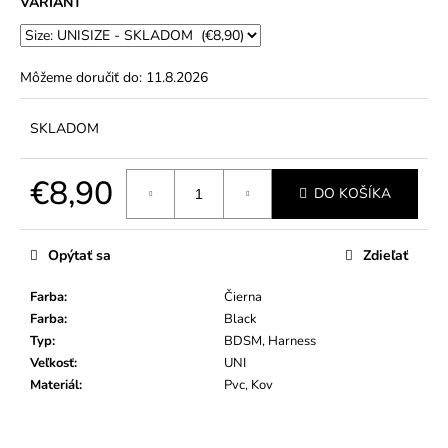
č
VARIANT
a
m
e
Môžeme doručiť do:
11.8.2026
SKLADOM
€8,90
DO KOŠÍKA
Jednotková
cena:
Opýtať sa
Zdieľať
Farba
:
Čierna
Farba
:
Black
Typ
:
BDSM, Harness
Veľkosť
:
UNI
Materiál
:
Pvc, Kov