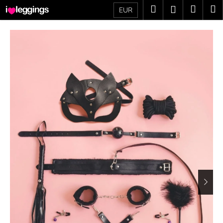
K
Prejsť
Hľadať
Náku
M
Prihláseni
EUR
na
o
obsah
Späť
Späť
košík
š
í
Č
k
o
p
o
t
r
e
b
u
j
e
t
e
n