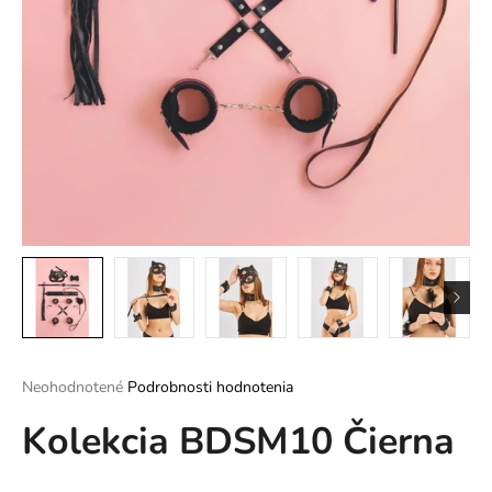
á
j
s
ť
?
HĽADAŤ
O
d
Priemerné
Neohodnotené
Podrobnosti hodnotenia
p
hodnotenie
o
Kolekcia BDSM10 Čierna
produktu
r
je
ú
0,0
z